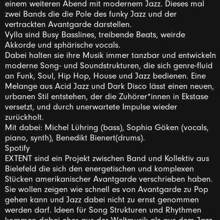
einem weiteren Abend mit modernem Jazz. Dieses mal
zwei Bands die die Pole des funky Jazz und der
vertrackten Avantgarde darstellen.
Vylla sind Busy Basslines, treibende Beats, weirde
Akkorde und sphärische vocals.
Dabei halten sie ihre Musik immer tanzbar und entwickeln
moderne Song- und Soundstrukturen, die sich genre-fluid
an Funk, Soul, Hip Hop, House und Jazz bedienen. Eine
Melange aus Acid Jazz und Dark Disco lässt einen neuen,
urbanen Stil entstehen, der die Zuhörer*innen in Ekstase
versetzt, und durch unerwartete Impulse wieder
zurückholt.
Mit dabei: Michel Lühring (bass), Sophia Göken (vocals,
piano, synth), Benedikt Bienert(drums).
Spotify
EXTENT sind ein Projekt zwischen Band und Kollektiv aus
Bielefeld die sich den energetischen und komplexen
Stücken amerikanischer Avantgarde verschrieben haben.
Sie wollen zeigen wie schnell es von Avantgarde zu Pop
gehen kann und Jazz dabei nicht zu ernst genommen
werden darf. Ideen für Song Strukturen und Rhythmen
kommen dabei eher aus der Weltmusik als aus dem Jazz