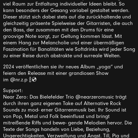
viel Raum zur Entfaltung individueller Ideen bleibt. So
kann besonders der Gesang variabel gestaltet werden.
Dieser stützt sich dabei stets auf die zurückhaltende und
gleichzeitig präsente Spielweise der Gitarristen, die auch
den Bass, der zusammen mit den Drums für eine
groovige Note sorgt, zur Geltung kommen lässt. Mit
einem Hang zur Melancholie und einer übermäßigen
Faszination für Banalitäten wie Softdrinks wird jeder Song
zu einer Reise durch abstrakte und surreale Welten.
2024 veröffentlichen sie ihr neues Album „yoga” und
feiern den Release mit einer grandiosen Show
im
@nr.z.p
🍾💿
Support:
Near Zero: Das Bielefelder Trio
@nearzeromusic
trägt
durch ihren ganz eigenen Take auf Alternative Rock
Sounds zu mod- erner Gitarrenmusik bei. Ihr Sound ist
von Pop, Metal und Folk beeinflusst und bringt
mitreißende Riffs und bewe- gende Melodien hervor. Die
Texte der Songs handeln von Liebe, Beziehung,
Ungerechtigkeiten, Verzweiflung und Angst. Till, Pia und