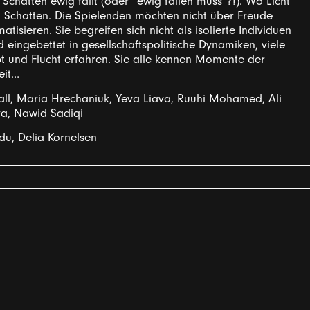
Schatten ewig fällt (oder “ewig fallen muss”?!). Wo Licht
wo Schatten. Die Spielenden möchten nicht über Freude
tisieren. Sie begreifen sich nicht als isolierte Individuen
d eingebettet in gesellschaftspolitische Dynamiken, viele
t und Flucht erfahren. Sie alle kennen Momente der
eit…
ll, Maria Hrechaniuk, Yeva Liava, Ruuhi Mohamed, Ali
va, Nawid Sadiqi
du, Delia Kornelsen