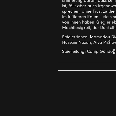
Erinnerung daran, dass kein 
ist, fällt aber auch irgend
sprechen, ohne Frust zu thema
im luftleeren Raum – sie sin
von ihnen haben Krieg erleb
Machtlosigkeit, der Dunkelh
Spieler*innen: Mamadou Dia
Hussain Nazari, Aiva Prišlo
Spielleitung: Canip Gündoğ