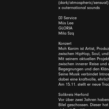
(dark/atmospheric/sensual) x
x outernational sounds
DJ Service
Müs Lee
GLORIA
Mila Szq
Konzert
Moh Kanim ist Artist, Produ
zwischen HipHop, Soul, und 
Mit seinem aktuellen Projek
zwischen innerer Reise und u
Begegnungen und den Klän
Seine Musik verbindet Intro
dabei eine kraftvolle, ehrl
Am 15.11. stellt er neue Tra
Solikreis Herford
Vor über zwei Jahren haben 
Bilel geschossen. Dieser ha