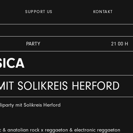
SUPPORT US
KONTAKT
PARTY
21 00 H
SICA
MIT SOLIKREIS HERFORD
iparty mit Solikreis Herford
c & anatolian rock x reggaeton & electronic reggaeton