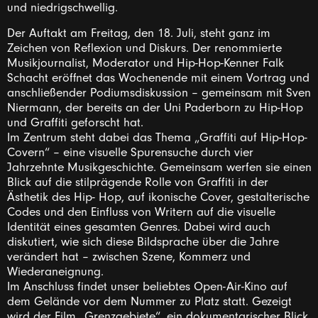
und niedrigschwellig.
Der Auftakt am Freitag, den 18. Juli, steht ganz im
Zeichen von Reflexion und Diskurs. Der renommierte
Musikjournalist, Moderator und Hip-Hop-Kenner Falk
Schacht eröffnet das Wochenende mit einem Vortrag und
anschließender Podiumsdiskussion – gemeinsam mit Sven
Niermann, der bereits an der Uni Paderborn zu Hip-Hop
und Graffiti geforscht hat.
Im Zentrum steht dabei das Thema „Graffiti auf Hip-Hop-
Covern“ – eine visuelle Spurensuche durch vier
Jahrzehnte Musikgeschichte. Gemeinsam werfen sie einen
Blick auf die stilprägende Rolle von Graffiti in der
Ästhetik des Hip- Hop, auf ikonische Cover, gestalterische
Codes und den Einfluss von Writern auf die visuelle
Identität eines gesamten Genres. Dabei wird auch
diskutiert, wie sich diese Bildsprache über die Jahre
verändert hat – zwischen Szene, Kommerz und
Wiederaneignung.
Im Anschluss findet unser beliebtes Open-Air-Kino auf
dem Gelände vor dem Nummer zu Platz statt. Gezeigt
wird der Film „Grenzgebiete“, ein dokumentarischer Blick