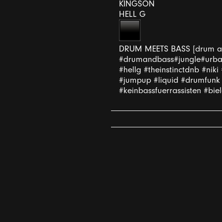
KINGSON
HELL G
DRUM MEETS BASS [drum and
#drumandbass#jungle#urban
#hellg #theinstinctdnb #ni
#jumpup #liquid #drumfunk
#keinbassfuerrassisten #bie