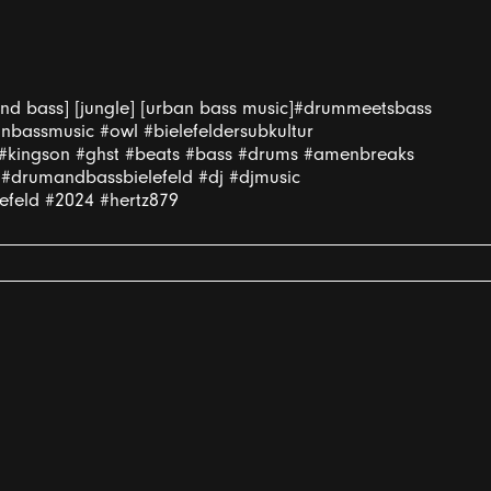
 bass] [jungle] [urban bass music]#drummeetsbass
bassmusic #owl #bielefeldersubkultur
ki #kingson #ghst #beats #bass #drums #amenbreaks
 #drumandbassbielefeld #dj #djmusic
lefeld #2024 #hertz879