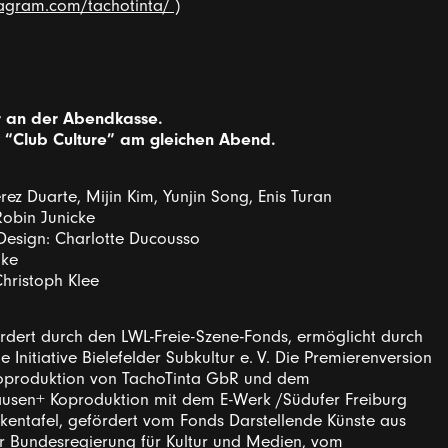
tagram.com/tachotinta/
)
ar an der Abendkasse.
ty “Club Culture” am gleichen Abend.
rez Duarte, Mijin Kim, Yunjin Song, Enis Turan
obin Junicke
Design: Charlotte Ducousso
lke
hristoph Klee
ert durch den LWL-Freie-Szene-Fonds, ermöglicht durch
Initiative Bielefelder Subkultur e. V. Die Premierenversion
 Koproduktion von TachoTinta GbR und dem
lausen+ Koproduktion mit dem E-Werk /Südufer Freiburg
lkentafel, gefördert vom Fonds Darstellende Künste aus
er Bundesregierung für Kultur und Medien, vom