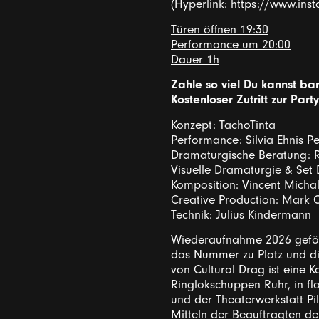
(Hyperlink:
https://www.ins
Türen öffnen 19:30
Performance um 20:00
Dauer 1h
Zahle so viel Du kannst b
Kostenloser Zutritt zur Par
Konzept: TachoTinta
Performance: Silvia Ehnis Pe
Dramaturgische Beratung: R
Visuelle Dramaturgie & Set 
Komposition: Vincent Micha
Creative Production: Mark C
Technik: Julius Kindermann
Wiederaufnahme 2026 geförd
das Nummer zu Platz und die 
von Cultural Drag ist eine
Ringlokschuppen Ruhr, in f
und der Theaterwerkstatt Pi
Mitteln der Beauftragten d