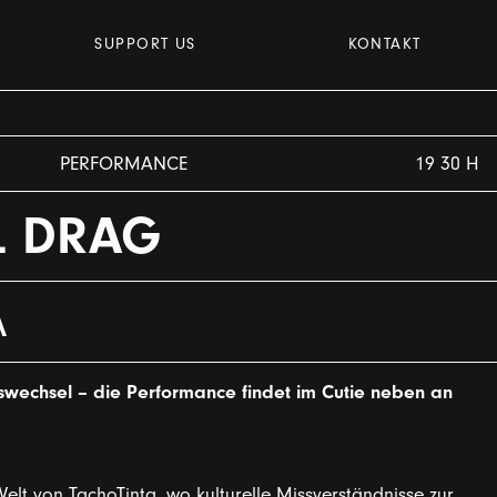
SUPPORT US
KONTAKT
PERFORMANCE
19 30 H
L DRAG
A
swechsel – die Performance findet im Cutie neben an
lt von TachoTinta, wo kulturelle Missverständnisse zur