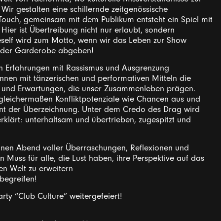
ir gestalten eine schillernde zeitgenössische
ouch, gemeinsam mit dem Publikum entsteht ein Spiel mit
Hier ist Übertreibung nicht nur erlaubt, sondern
eself wird zum Motto, wenn wir das Leben zur Show
an der Garderobe abgeben!
n Erfahrungen mit Rassismus und Ausgrenzung
nnen mit tänzerischen und performativen Mitteln die
und Erwartungen, die unser Zusammenleben prägen.
 gleichermaßen Konfliktpotenziale wie Chancen aus und
nt der Überzeichnung. Unter dem Credo des Drag wird
rklärt: unterhaltsam und übertrieben, zugespitzt und
einen Abend voller Überraschungen, Reflexionen und
in Muss für alle, die Lust haben, ihre Perspektive auf das
len Welt zu erweitern
begreifen!
rty “Club Culture” weitergefeiert!